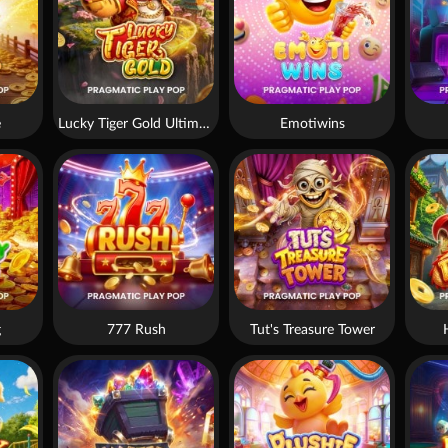
e
Lucky Tiger Gold Ultimate
Emotiwins
g
777 Rush
Tut's Treasure Tower