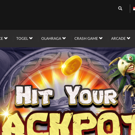
CE
TOGEL
OLAHRAGA
CRASH GAME
ARCADE