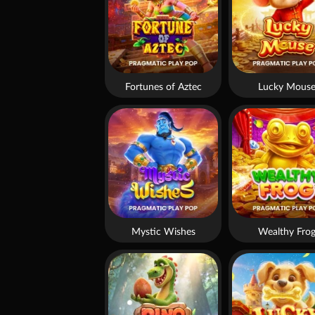
Fortunes of Aztec
Lucky Mous
Mystic Wishes
Wealthy Fro