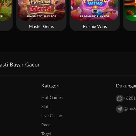
Master Gems
Plushie Wins
Pasti Bayar Gacor
Kategori
Dukunga
Hot Games
+6281
Slots
@tau8
Live Casino
Race
Togel