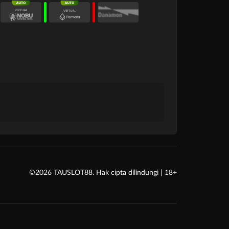
©2026 TAUSLOT88. Hak cipta dilindungi | 18+