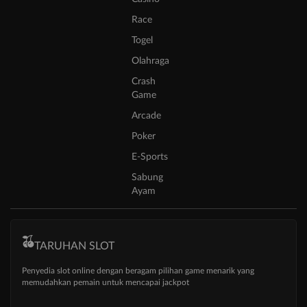
Race
Togel
Olahraga
Crash
Game
Arcade
Poker
E-Sports
Sabung
Ayam
TARUHAN SLOT
Penyedia slot online dengan beragam pilihan game menarik yang
memudahkan pemain untuk mencapai jackpot