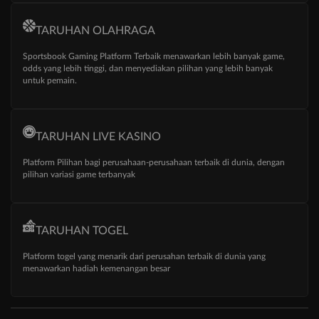
TARUHAN OLAHRAGA
Sportsbook Gaming Platform Terbaik menawarkan lebih banyak game,
odds yang lebih tinggi, dan menyediakan pilihan yang lebih banyak
untuk pemain.
TARUHAN LIVE KASINO
Platform Pilihan bagi perusahaan-perusahaan terbaik di dunia, dengan
pilihan variasi game terbanyak
TARUHAN TOGEL
Platform togel yang menarik dari perusahan terbaik di dunia yang
menawarkan hadiah kemenangan besar