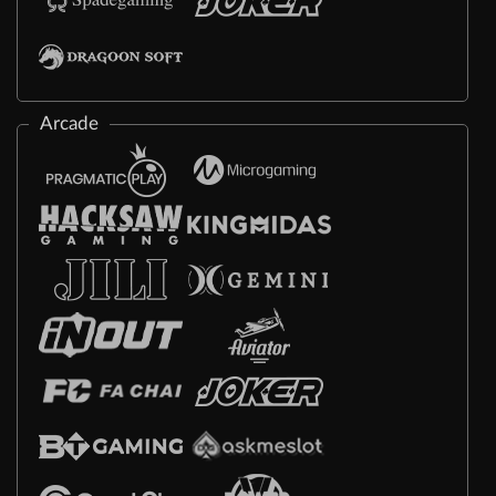
Arcade