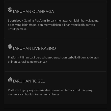
TARUHAN OLAHRAGA
Sportsbook Gaming Platform Terbaik menawarkan lebih banyak game,
odds yang lebih tinggi, dan menyediakan pilihan yang lebih banyak
untuk pemain.
TARUHAN LIVE KASINO
Platform Pilihan bagi perusahaan-perusahaan terbaik di dunia, dengan
pilihan variasi game terbanyak
TARUHAN TOGEL
Platform togel yang menarik dari perusahan terbaik di dunia yang
menawarkan hadiah kemenangan besar