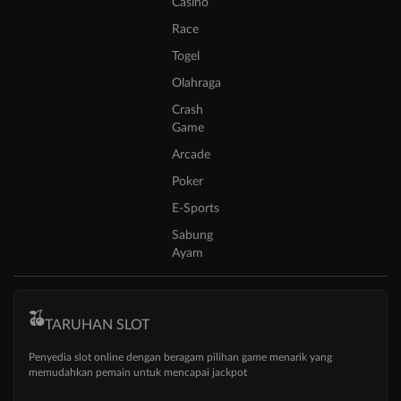
Casino
Race
Togel
Olahraga
Crash
Game
Arcade
Poker
E-Sports
Sabung
Ayam
TARUHAN SLOT
Penyedia slot online dengan beragam pilihan game menarik yang
memudahkan pemain untuk mencapai jackpot