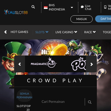
BHS
Live
Ve
Chat
M
INDONESIA
DAFTA
MASUK
IDR
12,689,766,
HOT GAMES
SLOTS
LIVE CASINO
RACE
TOG
CROWD PLAY
SEMUA
PERMAINAN
SLOTS
TOP
20