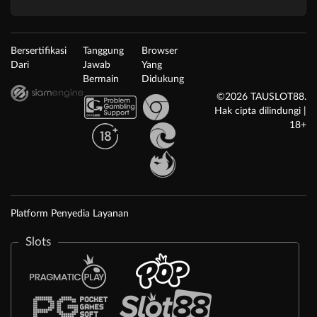
Bersertifikasi
Tanggung
Browser
Dari
Jawab
Yang
Bermain
Didukung
©2026 TAUSLOT88.
Hak cipta dilindungi |
18+
Platform Penyedia Layanan
Slots