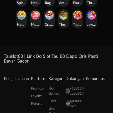
Spirit of Nine Tails
Nezha And The Dragon Emperor
Ragnar's Conquest
Amon Ra's Relic
Four Scholars
Three Kingdoms Slot
Heavenly Fortune
More & More Love
Crazy Miner
The Beanstalk
Trains of India
Jewel Space
Tauslot88 | Link Bo Slot Tau 88 Depo Qris Pasti
Bayar Gacor
Kebijaksanaan
Platform
Kategori
Dukungan
Komunitas
Promosi
Hot
+628124
Games
2282917
Loyalty
Slots
@tau88
Referral
vvip
Live